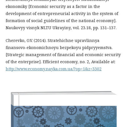
ekonomiky [Economic security as a factor in the
development of entrepreneurial activity in the system of
formation of social guidelines of the national economy].
Naukovyy visnyk NLTU Ukrayiny, vol. 23.18, pp. 131–137.
Cherevko, O.V. (2014). Stratehichne upravlinnya
finansovo-ekonomichnoyu bezpekoyu pidpryyemstva.
[Strategic management of financial and economic security
of the enterprise]. Efficient economy, no. 2, Available at:
http://www.economy.nayka.com.ua/?op=1&z=3302