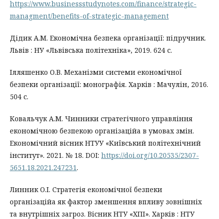
https://www.businessstudynotes.com/finance/strategic-
managment/benefits-of-strategic-management
Дідик А.М. Економічна безпека організації: підручник.
Львів : НУ «Львівська політехніка», 2019. 624 с.
Ілляшенко О.В. Механізми системи економічної
безпеки організації: монографія. Харків : Мачулін, 2016.
504 с.
Ковальчук А.М. Чинники стратегічного управління
економічною безпекою організаційа в умовах змін.
Економічний вісник НТУУ «Київський політехнічний
інститут». 2021. № 18. DOI:
https://doi.org/10.20535/2307-
5651.18.2021.247231
.
Линник О.І. Стратегія економічної безпеки
організаційа як фактор зменшення впливу зовнішніх
та внутрішніх загроз. Вісник НТУ «ХПІ». Харків : НТУ