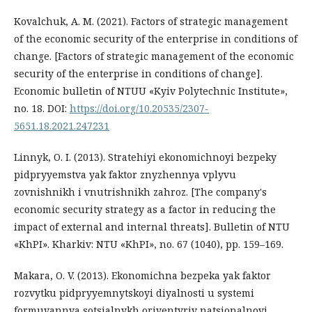
Kovalchuk, A. M. (2021). Factors of strategic management
of the economic security of the enterprise in conditions of
change. [Factors of strategic management of the economic
security of the enterprise in conditions of change].
Economic bulletin of NTUU «Kyiv Polytechnic Institute»,
no. 18. DOI:
https://doi.org/10.20535/2307-
5651.18.2021.247231
Linnyk, O. I. (2013). Stratehiyi ekonomichnoyi bezpeky
pidpryyemstva yak faktor znyzhennya vplyvu
zovnishnikh i vnutrishnikh zahroz. [The company's
economic security strategy as a factor in reducing the
impact of external and internal threats]. Bulletin of NTU
«KhPI». Kharkiv: NTU «KhPI», no. 67 (1040), pp. 159–169.
Makara, O. V. (2013). Ekonomichna bezpeka yak faktor
rozvytku pidpryyemnytskoyi diyalnosti u systemi
formuvannya sotsialnykh oriyentyriv natsionalnoyi