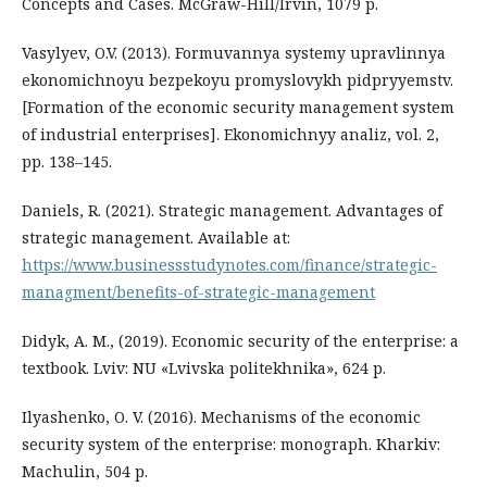
Concepts and Cases. McGraw-Hill/Irvin, 1079 p.
Vasylyev, O.V. (2013). Formuvannya systemy upravlinnya
ekonomichnoyu bezpekoyu promyslovykh pidpryyemstv.
[Formation of the economic security management system
of industrial enterprises]. Ekonomichnyy analiz, vol. 2,
pp. 138–145.
Daniels, R. (2021). Strategic management. Advantages of
strategic management. Available at:
https://www.businessstudynotes.com/finance/strategic-
managment/benefits-of-strategic-management
Didyk, A. M., (2019). Economic security of the enterprise: a
textbook. Lviv: NU «Lvivska politekhnika», 624 p.
Ilyashenko, O. V. (2016). Mechanisms of the economic
security system of the enterprise: monograph. Kharkiv:
Machulin, 504 p.