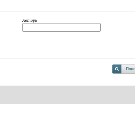
Автори
Пош