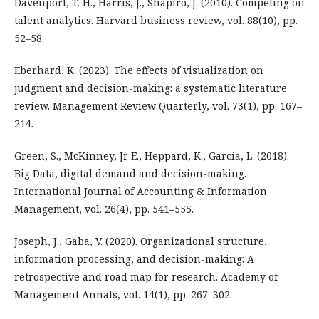
Davenport, T. H., Harris, J., Shapiro, J. (2010). Competing on
talent analytics. Harvard business review, vol. 88(10), pp.
52–58.
Eberhard, K. (2023). The effects of visualization on
judgment and decision-making: a systematic literature
review. Management Review Quarterly, vol. 73(1), pp. 167–
214.
Green, S., McKinney, Jr E., Heppard, K., Garcia, L. (2018).
Big Data, digital demand and decision-making.
International Journal of Accounting & Information
Management, vol. 26(4), pp. 541–555.
Joseph, J., Gaba, V. (2020). Organizational structure,
information processing, and decision-making: A
retrospective and road map for research. Academy of
Management Annals, vol. 14(1), pp. 267–302.