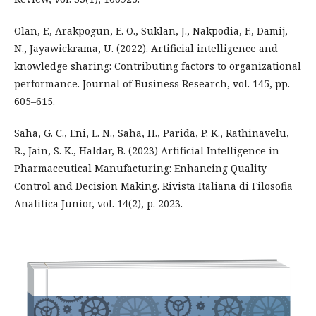
Olan, F., Arakpogun, E. O., Suklan, J., Nakpodia, F., Damij,
N., Jayawickrama, U. (2022). Artificial intelligence and
knowledge sharing: Contributing factors to organizational
performance. Journal of Business Research, vol. 145, pp.
605–615.
Saha, G. C., Eni, L. N., Saha, H., Parida, P. K., Rathinavelu,
R., Jain, S. K., Haldar, B. (2023) Artificial Intelligence in
Pharmaceutical Manufacturing: Enhancing Quality
Control and Decision Making. Rivista Italiana di Filosofia
Analitica Junior, vol. 14(2), p. 2023.