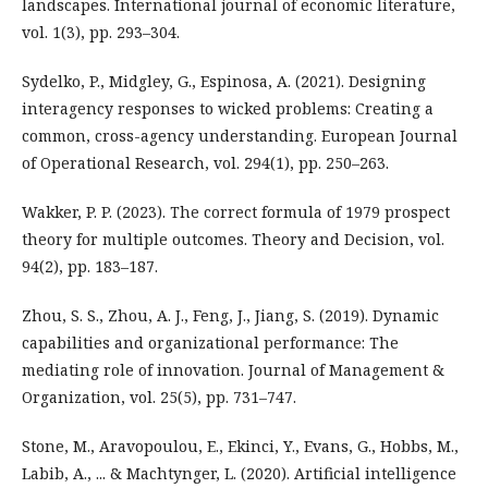
landscapes. International journal of economic literature,
vol. 1(3), pp. 293–304.
Sydelko, P., Midgley, G., Espinosa, A. (2021). Designing
interagency responses to wicked problems: Creating a
common, cross-agency understanding. European Journal
of Operational Research, vol. 294(1), pp. 250–263.
Wakker, P. P. (2023). The correct formula of 1979 prospect
theory for multiple outcomes. Theory and Decision, vol.
94(2), pp. 183–187.
Zhou, S. S., Zhou, A. J., Feng, J., Jiang, S. (2019). Dynamic
capabilities and organizational performance: The
mediating role of innovation. Journal of Management &
Organization, vol. 25(5), pp. 731–747.
Stone, M., Aravopoulou, E., Ekinci, Y., Evans, G., Hobbs, M.,
Labib, A., ... & Machtynger, L. (2020). Artificial intelligence