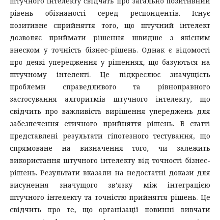
штучного інтелекту свідчать про загально позитивний
рівень обізнаності серед респондентів. Існує
позитивне сприйняття того, що штучний інтелект
дозволяє приймати рішення швидше з якісним
внеском у точність бізнес-рішень. Однак є відомості
про деякі упередження у рішеннях, що базуються на
штучному інтелекті. Це підкреслює значущість
проблеми справедливого та рівноправного
застосування алгоритмів штучного інтелекту, що
свідчить про важливість вирішення упереджень для
забезпечення етичного прийняття рішень. В статті
представлені результати гіпотезного тестування, що
спрямоване на визначення того, чи залежить
використання штучного інтелекту від точності бізнес-
рішень. Результати вказали на недостатні докази для
висунення значущого зв’язку між інтеграцією
штучного інтелекту та точністю прийняття рішень. Це
свідчить про те, що організації повинні вивчати