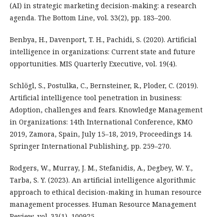
(AI) in strategic marketing decision-making: a research
agenda. The Bottom Line, vol. 33(2), pp. 183–200.
Benbya, H., Davenport, T. H., Pachidi, S. (2020). Artificial
intelligence in organizations: Current state and future
opportunities. MIS Quarterly Executive, vol. 19(4).
Schlögl, S., Postulka, C., Bernsteiner, R., Ploder, C. (2019).
Artificial intelligence tool penetration in business:
Adoption, challenges and fears. Knowledge Management
in Organizations: 14th International Conference, KMO
2019, Zamora, Spain, July 15–18, 2019, Proceedings 14.
Springer International Publishing, pp. 259–270.
Rodgers, W., Murray, J. M., Stefanidis, A., Degbey, W. Y.,
Tarba, S. Y. (2023). An artificial intelligence algorithmic
approach to ethical decision-making in human resource
management processes. Human Resource Management
Review, vol. 33(1), 100925.