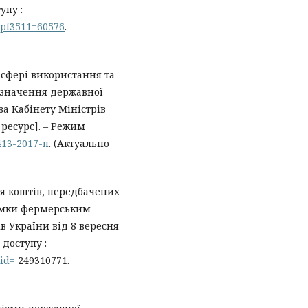
упу :
?pf3511=60576
.
 сфері використання та
изначення державної
а Кабінету Міністрів
 ресурс]. – Режим
413-2017-п
. (Актуально
я коштів, передбачених
имки фермерським
в України від 8 вересня
 доступу :
id=
249310771.