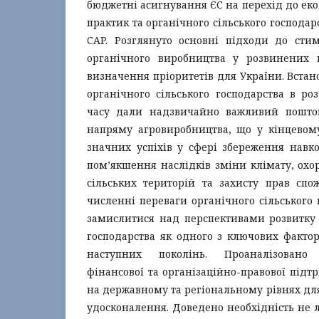
бюджетні асигнування ЄС на перехід до еко
практик та органічного сільського господа
CAP. Розглянуто основні підходи до сти
органічного виробництва у розвинених 
визначення пріоритетів для України. Встан
органічного сільського господарства в ро
часу дали надзвичайно важливий поштов
напряму агровиробництва, що у кінцевом
значних успіхів у сфері збереження навк
пом’якшення наслідків зміни клімату, охор
сільських територій та захисту прав спо
численні переваги органічного сільського
замислитися над перспективами розвитку 
господарства як одного з ключових факто
наступних поколінь. Проаналізовано
фінансової та організаційно-правової підт
на державному та регіональному рівнях д
удосконалення. Доведено необхідність не 