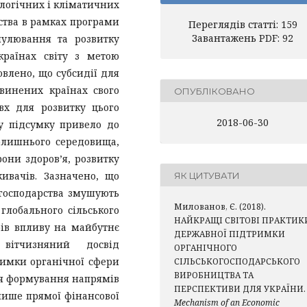
логічних і кліматичних
рства в рамках програми
Переглядів статті: 159
Завантажень PDF: 92
мулювання та розвитку
країнах світу з метою
овлено, що субсидії для
звинених країнах свого
ОПУБЛІКОВАНО
х для розвитку цього
2018-06-30
у підсумку привело до
олишнього середовища,
они здоров’я, розвитку
живачів. Зазначено, що
ЯК ЦИТУВАТИ
 господарства змушують
Милованов, Є. (2018).
глобального сільського
НАЙКРАЩІ СВІТОВІ ПРАКТИК
рів впливу на майбутнє
ДЕРЖАВНОЇ ПІДТРИМКИ
 вітчизняний досвід
ОРГАНІЧНОГО
римки органічної сфери
СІЛЬСЬКОГОСПОДАРСЬКОГО
ВИРОБНИЦТВА ТА
ля формування напрямів
ПЕРСПЕКТИВИ ДЛЯ УКРАЇНИ.
лише прямої фінансової
Mechanism of an Economic