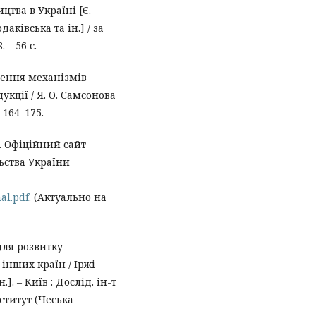
тва в Україні [Є.
аківська та ін.] / за
 – 56 с.
чення механізмів
кції / Я. О. Самсонова
. 164–175.
». Офіційний сайт
ьства України
al.pdf
. (Актуально на
для розвитку
 інших країн / Іржі
]. – Київ : Дослід. ін-т
нститут (Чеська