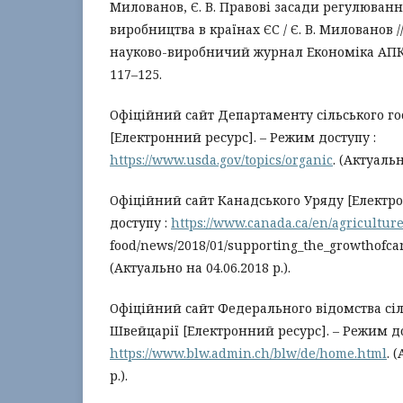
Милованов, Є. В. Правові засади регулюван
виробництва в країнах ЄС / Є. В. Милованов
науково-виробничий журнал Економіка АПК. – 
117–125.
Офіційний сайт Департаменту сільського г
[Електронний ресурс]. – Режим доступу :
https://www.usda.gov/topics/organic
. (Актуальн
Офіційний сайт Канадського Уряду [Електро
доступу :
https://www.canada.ca/en/agriculture
food/news/2018/01/supporting_the_growthofcan
(Актуально на 04.06.2018 р.).
Офіційний сайт Федерального відомства сіл
Швейцарії [Електронний ресурс]. – Режим до
https://www.blw.admin.ch/blw/de/home.html
. 
р.).