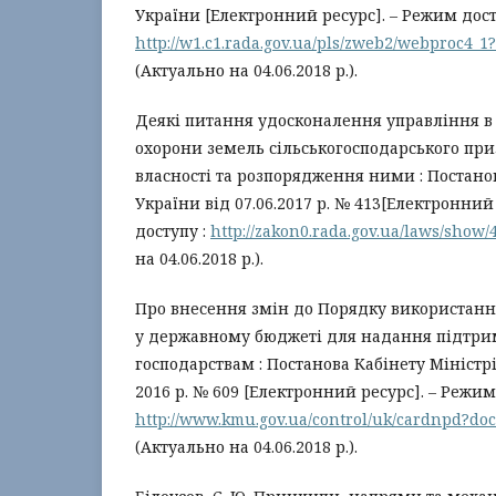
України [Електронний ресурс]. – Режим дост
http://w1.c1.rada.gov.ua/pls/zweb2/webproc4_1
(Актуально на 04.06.2018 р.).
Деякі питання удосконалення управління в
охорони земель сільськогосподарського пр
власності та розпорядження ними : Постанов
України від 07.06.2017 р. № 413[Електронний
доступу :
http://zakon0.rada.gov.ua/laws/show/
на 04.06.2018 р.).
Про внесення змін до Порядку використанн
у державному бюджеті для надання підтр
господарствам : Постанова Кабінету Міністрі
2016 р. № 609 [Електронний ресурс]. – Режим
http://www.kmu.gov.ua/control/uk/cardnpd?doc
(Актуально на 04.06.2018 р.).