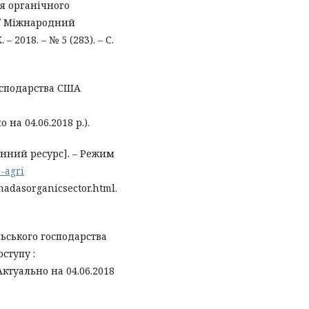
ня органічного
 // Міжнародний
2018. – № 5 (283). – С.
осподарства США
о на 04.06.2018 р.).
нний ресурс]. – Режим
-agri
adasorganicsector.html.
ьського господарства
ступу :
(Актуально на 04.06.2018