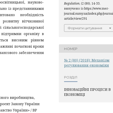
світницької, науково-
Regulation
, (2 (80), 14-33.
льно із представниками
вилучено із https://www.mer-
journal.sumy.ua/index.php/journal
товано необхідність
article/view/291
 розвитку вітчизняної
і сільськогосподарської
Формати цитування
а підтримки органіку в
ється високим рівнем
важливі початкові кроки
НОМЕР
нансового забезпечення
№ 2 (80) (2018): Механiзм
регулювання економiки
РОЗДІЛ
ІННОВАЦІЙНІ ПРОЦЕСИ В
ЕКОНОМІЦІ
чного виробництва,
проект Закону України
давство України» / ВР