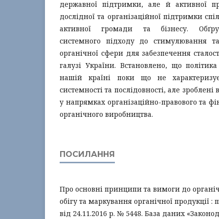
державної підтримки, але й активної про
дослідної та організаційної підтримки спі
активної громади та бізнесу. Обґрун
системного підходу до стимулювання та
органічної сфери для забезпечення сталост
галузі України. Встановлено, що політик
нашій країні поки що не характеризу
системності та послідовності, але зроблені 
у напрямках організаційно-правового та фі
органічного виробництва.
ПОСИЛАННЯ
Про основні принципи та вимоги до органі
обігу та маркування органічної продукції : 
від 24.11.2016 р. № 5448. База даних «Законо