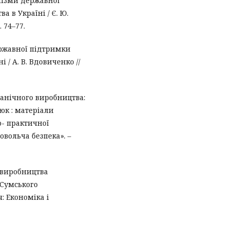
нізми державної
 в Україні / Є. Ю.
. 74–77.
ержавної підтримки
 / А. В. Вдовиченко //
анічного виробництва:
юк : матеріали
о- практичної
вольча безпека». –
 виробництва
к Сумського
: Економіка і