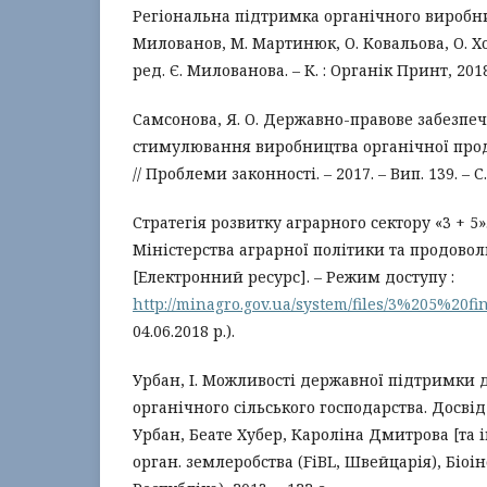
Регіональна підтримка органічного виробниц
Милованов, М. Мартинюк, О. Ковальова, О. Ход
ред. Є. Милованова. – К. : Органік Принт, 2018.
Самсонова, Я. О. Державно-правове забезпе
стимулювання виробництва органічної проду
// Проблеми законності. – 2017. – Вип. 139. – С
Стратегія розвитку аграрного сектору «3 + 5
Міністерства аграрної політики та продовол
[Електронний ресурс]. – Режим доступу :
http://minagro.gov.ua/system/files/3%205%20fin
04.06.2018 р.).
Урбан, І. Можливості державної підтримки 
органічного сільського господарства. Досвід
Урбан, Беате Хубер, Кароліна Дмитрова [та ін.
орган. землеробства (FiBL, Швейцарія), Біоі