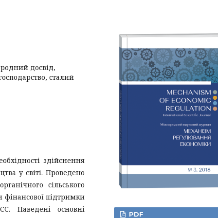
родний досвід,
господарство, сталий
еобхідності здійснення
тва у світі. Проведено
органічного сільського
и фінансової підтримки
ЄС. Наведені основні
PDF