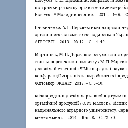
Білоусов, Є. Ю. Принципи, напрями та меха
підтримки розвитку органічного землеробства
Білоусов // Молодий вчений. – 2015. – № 6. – С
Вдовиченко, А. В. Перспективні напрями д
органічного сільського господарства в Україні
АГРОСВІТ. – 2016. – № 17. – С. 44–49.
Мартинюк, М. П. Державне регулювання орг
стан та перспективи розвитку / М. П. Мартин
доповідей учасників V Міжнародної науков
конференції «Органічне виробництво і продо
Житомир : ЖНАЕУ, 2017. – С. 5–10.
Міжнародний досвід державної підтримки
органічної продукції / О. М. Маслак // Вісни
національного аграрного університету. Серія
менеджмент. – 2014. – Вип. 8. – С. 72–76.