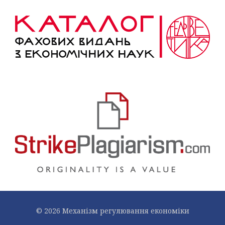
© 2026 Механiзм регулювання економiки