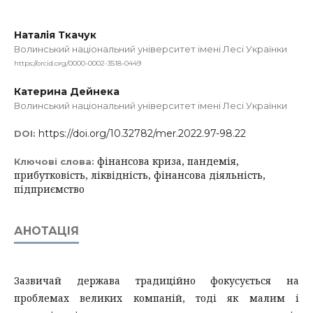
Наталiя Ткачук
Волинський нацiональний унiверситет iменi Лесi Українки
https://orcid.org/0000-0002-3518-0449
Катерина Дейнека
Волинський нацiональний унiверситет iменi Лесi Українки
https://doi.org/10.32782/mer.2022.97-98.22
DOI:
фiнансова криза, пандемiя,
Ключові слова:
прибутковiсть, лiквiднiсть, фiнансова дiяльнiсть,
пiдприємство
АНОТАЦІЯ
Зазвичай держава традицiйно фокусується на
проблемах великих компанiй, тодi як малим i