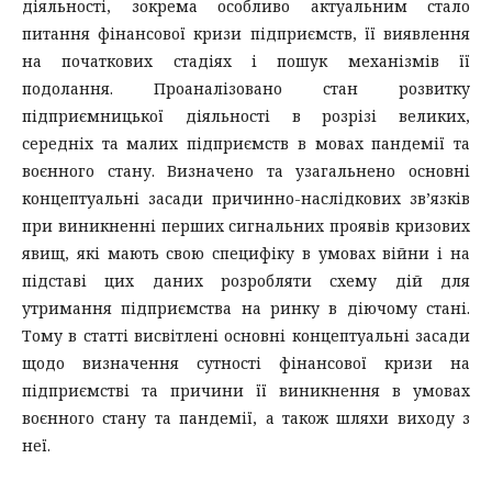
дiяльностi, зокрема особливо актуальним стало
питання фiнансової кризи пiдприємств, її виявлення
на початкових стадiях i пошук механiзмiв її
подолання. Проаналізовано стан розвитку
підприємницької діяльності в розрізі великих,
середніх та малих підприємств в мовах пандемії та
воєнного стану. Визначено та узагальнено основні
концептуальні засади причинно-наслiдкових зв’язкiв
при виникненнi перших сигнальних проявiв кризових
явищ, якi мають свою специфiку в умовах вiйни i на
пiдставi цих даних розробляти схему дiй для
утримання пiдприємства на ринку в дiючому станi.
Тому в статтi висвiтленi основнi концептуальнi засади
щодо визначення сутностi фiнансової кризи на
пiдприємствi та причини її виникнення в умовах
воєнного стану та пандемiї, а також шляхи виходу з
неї.