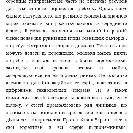
середнiм пiдприємствам часто не вистачає ресурсiв
для самостiйного вирiшення проблем. Однак iснує
сильне вiдчуття того, що розвиток економiки значною
мiрою залежить вiд розвитку малого та середнього
бiзнесу. В умовах сьогодення саме малий i середнiй
бiзнес попав пiд руйнiвний вплив зовнiшнiх факторiв i
потребує пiдтримки зi сторони держави. Певнi сектори
можуть долати цi перешкоди, оскiльки мають нижчi
потреби в капiталi та часто є бiльш спроможними
захищати свої грошовi потоки та майно,
зосереджуючись на експортних ринках. Це особливо
актуально для iнновацiйних секторiв, пов’язаних iз
цифровими технологiями (зокрема IТ), а також
споживчих служб доставки та креативних галузей у
цiлому. У статті проаналізовано ряд чинників, що
впливають на виникнення кризового явища в процесі
діяльності підприємства. Проте вiйна в Українi внесла
свої корективи в всi сфери пiдприємницької