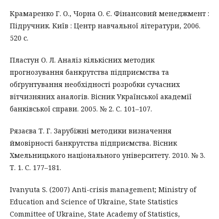
Крамаренко Г. О., Чорна О. Є. Фiнансовий менеджмент :
Пiдручник. Київ : Центр навчальної лiтератури, 2006.
520 с.
Пластун О. Л. Аналiз кiлькiсних методик
прогнозування банкрутства пiдприємства та
обґрунтування необхiдностi розробки сучасних
вiтчизняних аналогiв. Вiсник Української академiї
банкiвської справи. 2005. № 2. С. 101–107.
Рязаєва Т. Г. Зарубiжнi методики визначення
ймовiрностi банкрутства пiдприємства. Вiсник
Хмельницького нацiонального унiверситету. 2010. № 3.
Т. 1. С. 177–181.
Ivanyuta S. (2007) Anti-crisis management; Ministry of
Education and Science of Ukraine, State Statistics
Committee of Ukraine, State Academy of Statistics,