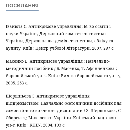
ПОСИЛАННЯ
Iванюта С. Антикризове управлiння; М-во освiти i
науки України, Державний комiтет статистики
України, Державна академiя статистики, облiку та
аудиту. Київ : Центр учбової лiтератури, 2007. 287 с.
Масенко Б. Антикризове управлiння : Навчально-
методичний посiбник / Б. Масенко, Т. Афонченкова ;
Європейський ун-т. Київ : Вид-во Європейського ун-ту,
2005. 263 с.
Шершньова З. Антикризове управлiння
пiдприємством: Навчально-методичний посiбник для
самостiйного вивчення дисциплiни / З. Шершньова, С.
Оборська,; М-во освiти України. Київський нац. екон.
ун-т. Київ : КНЕУ, 2004. 193 с.